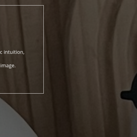
 intuition,
 image.